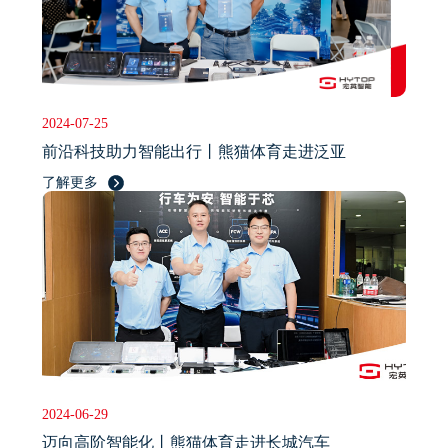
2024-07-25
前沿科技助力智能出行丨熊猫体育走进泛亚
了解更多
2024-06-29
迈向高阶智能化丨熊猫体育走进长城汽车