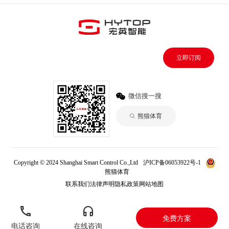
立即订阅
微信搜一搜
熊猫体育
Copyright © 2024 Shanghai Smart Control Co.,Ltd
沪ICP备06053922号-1
熊猫体育
联系我们
法律声明
隐私政策
网站地图
免费方案
电话咨询
在线咨询