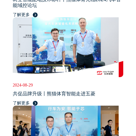
能域控论坛
了解更多
2024-08-29
共促品牌升级丨熊猫体育智能走进五菱
了解更多