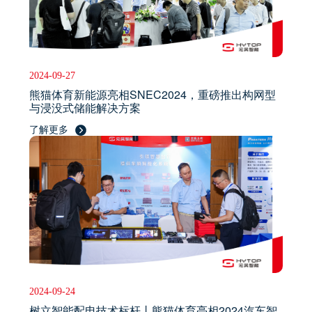
2024-09-27
熊猫体育新能源亮相SNEC2024，重磅推出构网型
与浸没式储能解决方案
了解更多
2024-09-24
树立智能配电技术标杆丨熊猫体育亮相2024汽车智