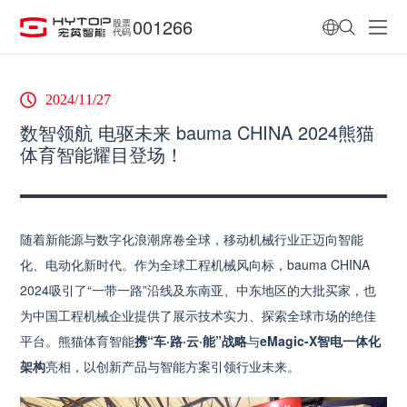
001266
股票
代码
2024/11/27
数智领航 电驱未来 bauma CHINA 2024熊猫
体育智能耀目登场！
随着新能源与数字化浪潮席卷全球，移动机械行业正迈向智能
化、电动化新时代。作为全球工程机械风向标，bauma CHINA
2024吸引了“一带一路”沿线及东南亚、中东地区的大批买家，也
为中国工程机械企业提供了展示技术实力、探索全球市场的绝佳
平台。熊猫体育智能
携“车·路·云·能”战略
与
eMagic-X智电一体化
架构
亮相，以创新产品与智能方案引领行业未来。