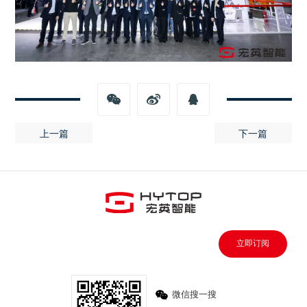
上一篇
下一篇
立即订阅
微信搜一搜