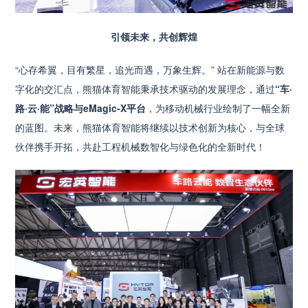
引领未来，共创辉煌
“心存希翼，目有繁星，追光而遇，万象生辉。” 站在新能源与数
字化的交汇点，熊猫体育智能秉承技术驱动的发展理念，通过
“车·
路·云·能”战略与eMagic-X平台
，为移动机械行业绘制了一幅全新
的蓝图。未来，熊猫体育智能将继续以技术创新为核心，与全球
伙伴携手开拓，共赴工程机械数智化与绿色化的全新时代！