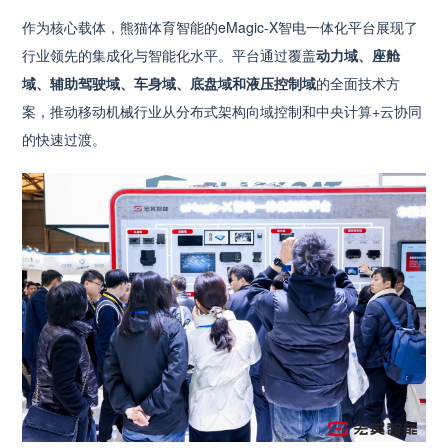
作为核心载体，熊猫体育智能的eMagic-X智电一体化平台展现了
行业领先的集成化与智能化水平。平台通过覆盖
动力域、座舱
域、辅助驾驶域、车身域、底盘域和液压控制域
的全面技术方
案，推动移动机械行业从分布式架构向域控制和中央计算+云协同
的快速过渡。