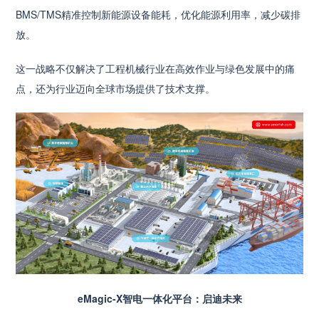
BMS/TMS精准控制新能源设备能耗，优化能源利用率，减少碳排
放。
这一战略不仅解决了工程机械行业在高效作业与绿色发展中的痛
点，还为行业迈向全球市场提供了技术支撑。
eMagic-X智电一体化平台：启迪未来