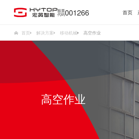
001266
股票
首页
代码
首页
解决方案
移动机械
高空作业
高空作业