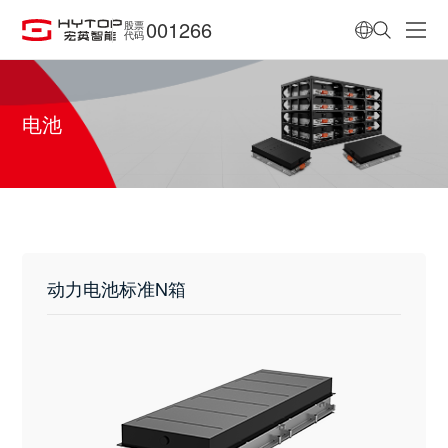
001266
股票
代码
电池
动力电池标准N箱