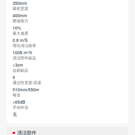
350mm
吸耙宽度
400mm
爬坡能力
10%
最大速度
0.8 m/S
理论清洁效率
1008 m²/h
清洁部件贴边
<3cm
边刷贴边
0
通过性宽度/高度
510mm/550m
噪音
<65dB
手动作业
无
清洁部件