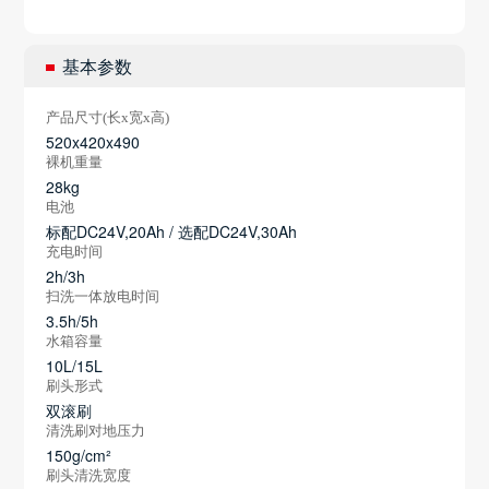
基本参数
产品尺寸(长x宽x高)
520x420x490
裸机重量
28kg
电池
标配DC24V,20Ah / 选配DC24V,30Ah
充电时间
2h/3h
扫洗一体放电时间
3.5h/5h
水箱容量
10L/15L
刷头形式
双滚刷
清洗刷对地压力
150g/cm²
刷头清洗宽度