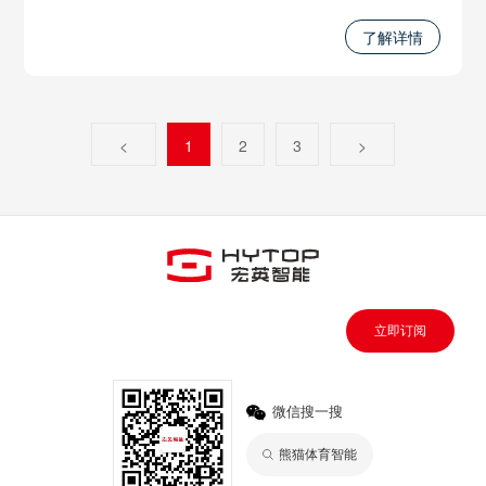
力限系统、智能无线调试系统和远程遥控系统等功能，将
极大地推进起重系统的发展，并提升工作的安全性和效
了解详情
率。无论是在工程建设、物流运输还是其他起重应用中，
我们将起重系统推进到数智时代。
<
1
2
3
>
立即订阅
微信搜一搜
熊猫体育智能