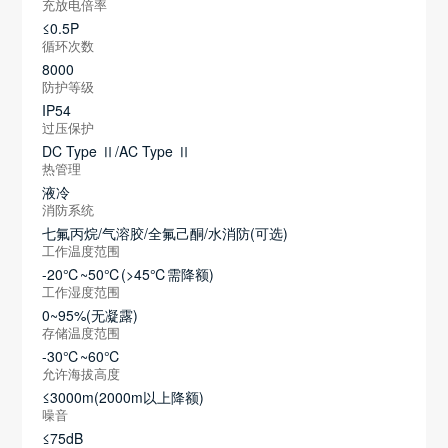
充放电倍率
≤0.5P
循环次数
8000
防护等级
IP54
过压保护
DC Type Ⅱ/AC Type Ⅱ
热管理
液冷
消防系统
七氟丙烷/气溶胶/全氟己酮/水消防(可选)
工作温度范围
-20℃~50℃(>45℃需降额)
工作湿度范围
0~95%(无凝露)
存储温度范围
-30℃~60℃
允许海拔高度
≤3000m(2000m以上降额)
噪音
≤75dB