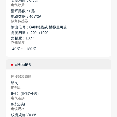
长度精度：0.5%
电气数据
滑环路数：6路
电路数据：40V/2A
倾角传感器
输出信号：CAN总线或 模拟量可选
角度测量：-20°~+100°
角精度：±0.1°
存储温度
-40℃~ +120℃
eReel56
连接器和套筒
钢制
IP等级
IP65（IP67可选）
电气连接
8芯公头r
电缆规格
线缆规格6*0.25