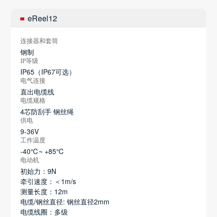
eReel12
连接器和套筒
钢制
IP等级
IP65（IP67可选）
电气连接
直出电缆线
电缆规格
4芯防刮手 钢丝绳
供电
9-36V
工作温度
-40℃~ +85℃
电动机
初始力：9N
牵引速度：＜1m/s
测量长度：12m
电缆/钢丝直径: 钢丝直径2mm
电缆线圈：多级