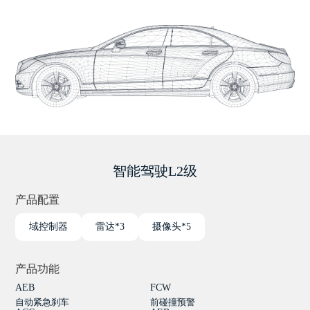
智能驾驶L2级
产品配置
域控制器
雷达*3
摄像头*5
产品功能
AEB
FCW
自动紧急刹车
前碰撞预警