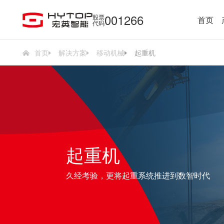
001266
股票
首页
代码
首页
解决方案
移动机械
起重机
起重机
久经考验，更将起重系统推进到数智时代