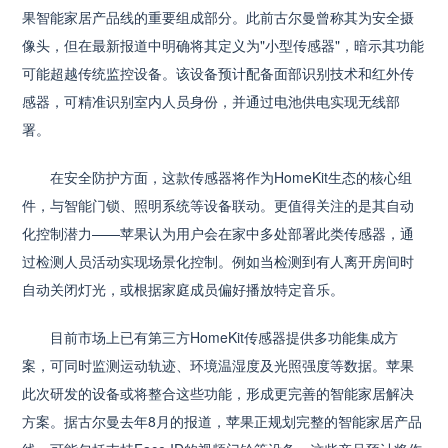
果智能家居产品线的重要组成部分。此前古尔曼曾称其为安全摄
像头，但在最新报道中明确将其定义为"小型传感器"，暗示其功能
可能超越传统监控设备。该设备预计配备面部识别技术和红外传
感器，可精准识别室内人员身份，并通过电池供电实现无线部
署。
在安全防护方面，这款传感器将作为HomeKit生态的核心组
件，与智能门锁、照明系统等设备联动。更值得关注的是其自动
化控制潜力——苹果认为用户会在家中多处部署此类传感器，通
过检测人员活动实现场景化控制。例如当检测到有人离开房间时
自动关闭灯光，或根据家庭成员偏好播放特定音乐。
目前市场上已有第三方HomeKit传感器提供多功能集成方
案，可同时监测运动轨迹、环境温湿度及光照强度等数据。苹果
此次研发的设备或将整合这些功能，形成更完善的智能家居解决
方案。据古尔曼去年8月的报道，苹果正规划完整的智能家居产品