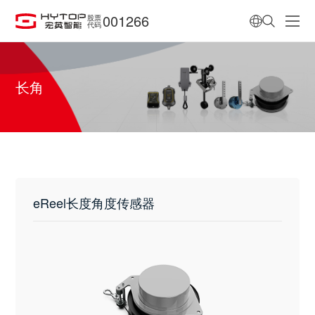
001266
股票
代码
长角
eReel长度角度传感器